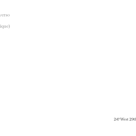
 verso
ique)
247 West 29